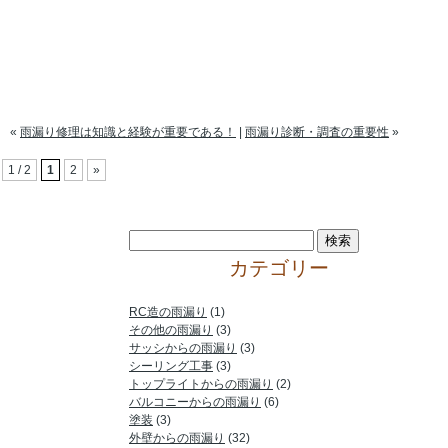
«
雨漏り修理は知識と経験が重要である！
|
雨漏り診断・調査の重要性
»
1 / 2
1
2
»
カテゴリー
RC造の雨漏り
(1)
その他の雨漏り
(3)
サッシからの雨漏り
(3)
シーリング工事
(3)
トップライトからの雨漏り
(2)
バルコニーからの雨漏り
(6)
塗装
(3)
外壁からの雨漏り
(32)