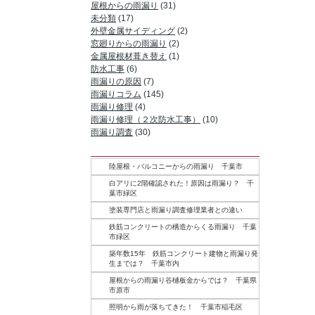
屋根からの雨漏り
(31)
未分類
(17)
外壁金属サイディング
(2)
窓廻りからの雨漏り
(2)
金属屋根材葺き替え
(1)
防水工事
(6)
雨漏りの原因
(7)
雨漏りコラム
(145)
雨漏り修理
(4)
雨漏り修理（２次防水工事）
(10)
雨漏り調査
(30)
記事一覧
陸屋根・バルコニーからの雨漏り 千葉市
白アリに2階確認された！原因は雨漏り？ 千
葉市緑区
塗装専門店と雨漏り調査修理業者との違い
鉄筋コンクリートの構造からくる雨漏り 千葉
市緑区
築年数15年 鉄筋コンクリート建物と雨漏り発
生までは？ 千葉市内
屋根からの雨漏り谷樋板金からでは？ 千葉県
市原市
照明から雨が落ちてきた！ 千葉市稲毛区