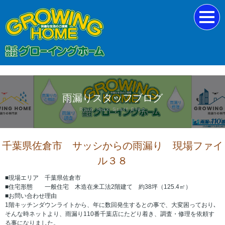
雨漏りスタッフブログ
Rain leak Staff Blog
千葉県佐倉市 サッシからの雨漏り 現場ファイ
ル３８
■現場エリア 千葉県佐倉市
■住宅形態 一般住宅 木造在来工法2階建て 約38坪（125.4㎡）
■お問い合わせ理由
1階キッチンダウンライトから、年に数回発生するとの事で、大変困っており､
そんな時ネットより、雨漏り110番千葉店にたどり着き、調査・修理を依頼す
る事になりました。