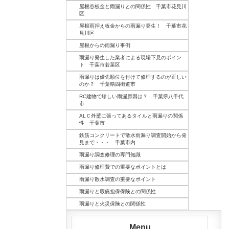
屋根谷板金と雨漏りとの関係性 千葉市花見川
区
屋根雨押え板金からの雨漏り発生！ 千葉市花
見川区
屋根からの雨漏り事例
雨漏り発生した業者による現場下見のポイン
ト 千葉市若葉区
雨漏りは優先順位を付けて修理するのが正しい
のか？ 千葉県四街道市
RC建物で珍しい雨漏原因は？ 千葉県八千代
市
ALＣ外壁に張ってあるタイルと雨漏りの関係
性 千葉市
鉄筋コンクリートで散水雨漏り調査開始から発
見まで・・・ 千葉市内
雨漏り調査修理の専門知識
雨漏り修理費での重要なポイントとは
雨漏り散水調査の重要なポイント
雨漏りと瑕疵担保保険との関係性
雨漏りと火災保険との関係性
Menu