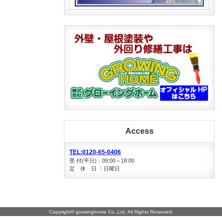
Access
TEL:0120-65-0406
受 付(平日)：09:00～18:00
定 休 日 ：日曜日
Copyright©
growinghome Co.,Ltd.
All Rights Reserved.