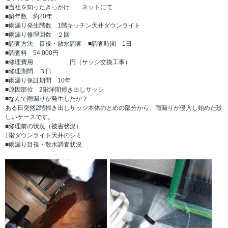
■当社を知ったきっかけ ネットにて
■築年数 約20年
■雨漏り発生階数 1階キッチン天井ダウンライト
■雨漏り修理回数 ２回
■調査方法 目視・散水調査 ■調査時間 1日
■調査料 54,000円
■修理費用 円（サッシ交換工事）
■修理期間 ３日
■雨漏り保証期間 10年
■原因部位 2階洋間掃き出しサッシ
■なんで雨漏りが発生したか？
ある日突然2階掃き出しサッシ本体のとめの部分から、雨漏りが侵入し始めた珍
しいケースです。
■修理前の状況（被害状況）
1階ダウンライト天井のシミ
■雨漏り目視・散水調査状況