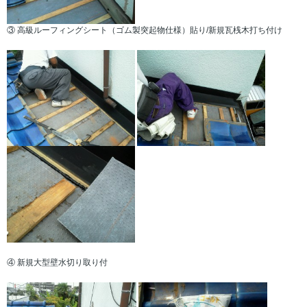
③ 高級ルーフィングシート（ゴム製突起物仕様）貼り/新規瓦桟木打ち付け
④ 新規大型壁水切り取り付