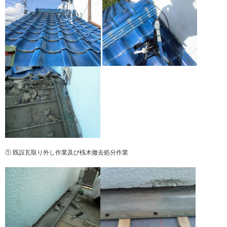
① 既設瓦取り外し作業及び桟木撤去処分作業