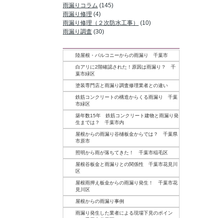
雨漏りコラム
(145)
雨漏り修理
(4)
雨漏り修理（２次防水工事）
(10)
雨漏り調査
(30)
記事一覧
陸屋根・バルコニーからの雨漏り 千葉市
白アリに2階確認された！原因は雨漏り？ 千
葉市緑区
塗装専門店と雨漏り調査修理業者との違い
鉄筋コンクリートの構造からくる雨漏り 千葉
市緑区
築年数15年 鉄筋コンクリート建物と雨漏り発
生までは？ 千葉市内
屋根からの雨漏り谷樋板金からでは？ 千葉県
市原市
照明から雨が落ちてきた！ 千葉市稲毛区
屋根谷板金と雨漏りとの関係性 千葉市花見川
区
屋根雨押え板金からの雨漏り発生！ 千葉市花
見川区
屋根からの雨漏り事例
雨漏り発生した業者による現場下見のポイン