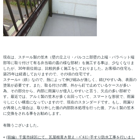
現在は、スチール製の笠木（壁の立上り・バルコニ部壁の上端・パラペット端
部等に取り付けて有る弁当箱の蓋の様な部材）を施工する事は、少なくなりま
したが、30年前位前は、比較的多く施工をしておりました。お客様の住宅も、
築25年は経過しておりますので、その頃の住宅です。
スチール=（鉄）なので、熱によって伸び縮みが激しく、錆びやすい為、表面の
塗装が必要です。また、取る付けの際、外から釘で止めているケースが多い
為、その部分から、内部に雨漏りが侵入しやすいと言う、欠点の多い部材で
す。最近では、アルミ製の笠木が多く出回っていて、スマートな形状で、雨漏
りしにくい構造になっていますので、現在のスタンダードです。もし、雨漏り
が再発した場合は、取り外した後の内部防水処理を行った後、アルミ製の笠木
に交換をされる事をお勧めします。
有難うございました。
«
(前編）千葉市緑区にて、瓦屋根葺き替え・ﾊﾞﾙｺﾆｰ手すり防水工事を行いまし