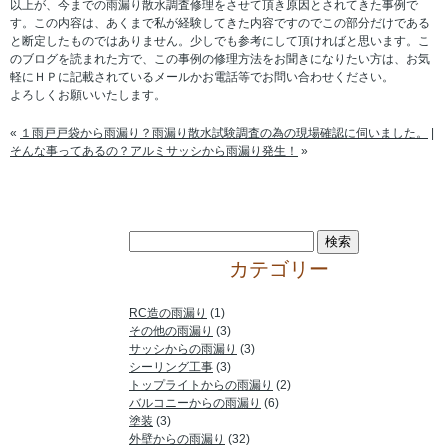
以上が、今までの雨漏り散水調査修理をさせて頂き原因とされてきた事例で
す。この内容は、あくまで私が経験してきた内容ですのでこの部分だけである
と断定したものではありません。少しでも参考にして頂ければと思います。こ
のブログを読まれた方で、この事例の修理方法をお聞きになりたい方は、お気
軽にＨＰに記載されているメールかお電話等でお問い合わせください。
よろしくお願いいたします。
«
１雨戸戸袋から雨漏り？雨漏り散水試験調査の為の現場確認に伺いました。
|
そんな事ってあるの？アルミサッシから雨漏り発生！
»
カテゴリー
RC造の雨漏り
(1)
その他の雨漏り
(3)
サッシからの雨漏り
(3)
シーリング工事
(3)
トップライトからの雨漏り
(2)
バルコニーからの雨漏り
(6)
塗装
(3)
外壁からの雨漏り
(32)