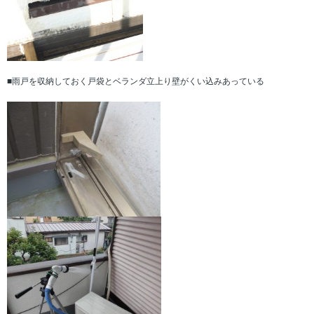
■雨戸を収納しておく戸袋とベランダ立上り壁がくい込みあっている