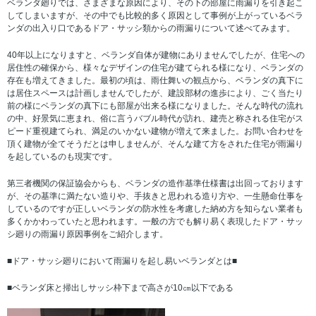
ベランダ廻りでは、さまざまな原因により、その下の部屋に雨漏りを引き起こ
してしまいますが、その中でも比較的多く原因として事例が上がっているベラ
ンダの出入り口であるドア・サッシ類からの雨漏りについて述べてみます。
40年以上になりますと、ベランダ自体が建物にありませんでしたが、住宅への
居住性の確保から、様々なデザインの住宅が建てられる様になり、ベランダの
存在も増えてきました。最初の頃は、雨仕舞いの観点から、ベランダの真下に
は居住スペースは計画しませんでしたが、建設部材の進歩により、ごく当たり
前の様にベランダの真下にも部屋が出来る様になりました。そんな時代の流れ
の中、好景気に恵まれ、俗に言うバブル時代が訪れ、建売と称される住宅がス
ピード重視建てられ、満足のいかない建物が増えて来ました。お問い合わせを
頂く建物が全てそうだとは申しませんが、そんな建て方をされた住宅が雨漏り
を起しているのも現実です。
第三者機関の保証協会からも、ベランダの造作基準仕様書は出回っております
が、その基準に満たない造りや、手抜きと思われる造り方や、一生懸命仕事を
しているのですが正しいベランダの防水性を考慮した納め方を知らない業者も
多くかかわっていたと思われます。一般の方でも解り易く表現したドア・サッ
シ廻りの雨漏り原因事例をご紹介します。
■ドア・サッシ廻りにおいて雨漏りを起し易いベランダとは■
■ベランダ床と掃出しサッシ枠下まで高さが10㎝以下である