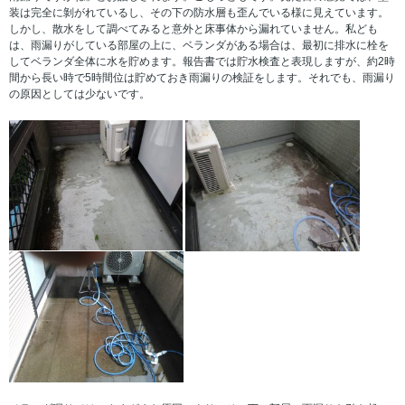
装は完全に剝がれているし、その下の防水層も歪んでいる様に見えています。
しかし、散水をして調べてみると意外と床事体から漏れていません。私ども
は、雨漏りがしている部屋の上に、ベランダがある場合は、最初に排水に栓を
してベランダ全体に水を貯めます。報告書では貯水検査と表現しますが、約2時
間から長い時で5時間位は貯めておき雨漏りの検証をします。それでも、雨漏り
の原因としては少ないです。