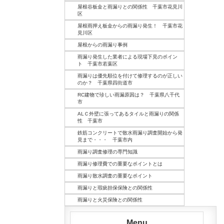
屋根谷板金と雨漏りとの関係性 千葉市花見川
区
屋根雨押え板金からの雨漏り発生！ 千葉市花
見川区
屋根からの雨漏り事例
雨漏り発生した業者による現場下見のポイン
ト 千葉市若葉区
雨漏りは優先順位を付けて修理するのが正しい
のか？ 千葉県四街道市
RC建物で珍しい雨漏原因は？ 千葉県八千代
市
ALＣ外壁に張ってあるタイルと雨漏りの関係
性 千葉市
鉄筋コンクリートで散水雨漏り調査開始から発
見まで・・・ 千葉市内
雨漏り調査修理の専門知識
雨漏り修理費での重要なポイントとは
雨漏り散水調査の重要なポイント
雨漏りと瑕疵担保保険との関係性
雨漏りと火災保険との関係性
Menu