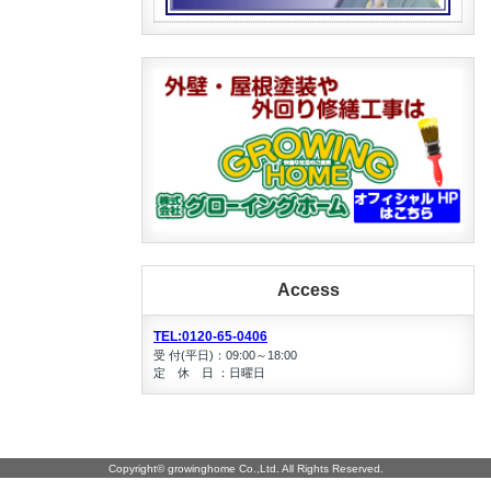
Access
TEL:0120-65-0406
受 付(平日)：09:00～18:00
定 休 日 ：日曜日
Copyright©
growinghome Co.,Ltd.
All Rights Reserved.