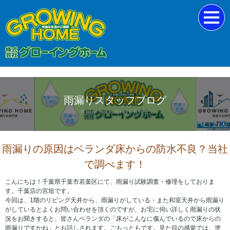
雨漏りスタッフブログ
Rain leak Staff Blog
雨漏りの原因はベランダ床からの防水不良？当社
で調べます！
こんにちは！千葉県千葉市若葉区にて、雨漏り試験調査・修理をしておりま
す。千葉店の宮垣です。
今回は、1階のリビング天井から、雨漏りがしている・また和室天井から雨漏り
がしているとよくお問い合わせを頂くのですが、お宅に伺い詳しく雨漏りの状
況をお聞きすると、皆さんベランダの「床がこんなに傷んでいるので床からの
雨漏りですかね」とお話しされます。ごもっともです。見た目の感覚では、塗