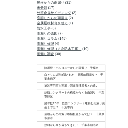
屋根からの雨漏り
(31)
未分類
(17)
外壁金属サイディング
(2)
窓廻りからの雨漏り
(2)
金属屋根材葺き替え
(1)
防水工事
(6)
雨漏りの原因
(7)
雨漏りコラム
(145)
雨漏り修理
(4)
雨漏り修理（２次防水工事）
(10)
雨漏り調査
(30)
記事一覧
陸屋根・バルコニーからの雨漏り 千葉市
白アリに2階確認された！原因は雨漏り？ 千
葉市緑区
塗装専門店と雨漏り調査修理業者との違い
鉄筋コンクリートの構造からくる雨漏り 千葉
市緑区
築年数15年 鉄筋コンクリート建物と雨漏り発
生までは？ 千葉市内
屋根からの雨漏り谷樋板金からでは？ 千葉県
市原市
照明から雨が落ちてきた！ 千葉市稲毛区